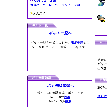
初無し２：２編
カタパ、キャロ Vs マルチ、タコ
オススメ
ギルド一覧
ギルド一覧へ
2c
ギルド一覧を作成しました。
表示申請
をし
て下さればドンドン掲載していきます。
過去ロ
グをア
出来ま
ポト無駄知識
更新
ポト無駄知識へ
2007/
ポトリスの無駄知識 ポトリビア
さらに
No.1～8の
投票
No.9～15の
投票