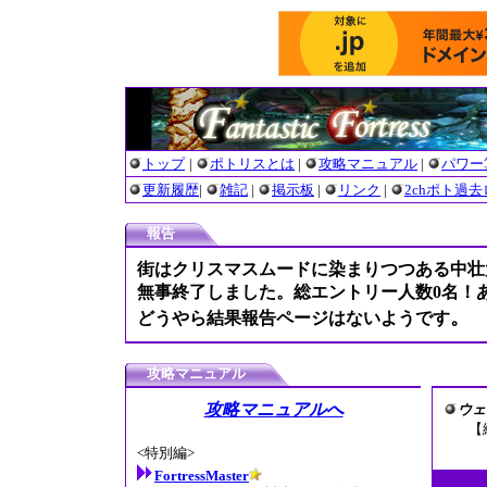
トップ
|
ポトリスとは
|
攻略マニュアル
|
パワー
更新履歴
|
雑記
|
掲示板
|
リンク
|
2chポト過
報告
街はクリスマスムードに染まりつつある中壮
無事終了しました。総エントリー人数0名！
。
どうやら結果報告ページはないようです
攻略マニュアル
攻略マニュアルへ
ウェ
【
<特別編>
FortressMaster