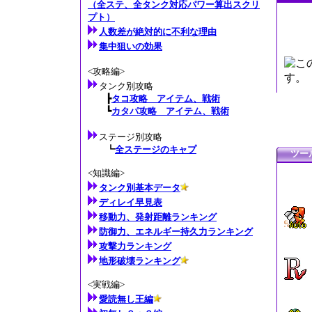
（全ステ、全タンク対応パワー算出スクリ
プト）
人数差が絶対的に不利な理由
集中狙いの効果
<攻略編>
タンク別攻略
┣
タコ攻略 アイテム、戦術
┗
カタパ攻略 アイテム、戦術
ステージ別攻略
┗
全ステージのキャプ
ツー
<知識編>
タンク別基本データ
ディレイ早見表
移動力、発射距離ランキング
防御力、エネルギー持久力ランキング
攻撃力ランキング
地形破壊ランキング
<実戦編>
愛読無し王編